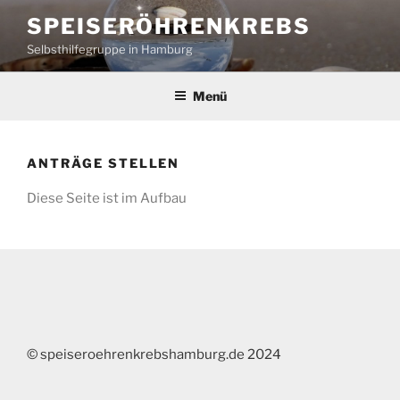
Zum
SPEISERÖHRENKREBS
Inhalt
Selbsthilfegruppe in Hamburg
springen
Menü
ANTRÄGE STELLEN
Diese Seite ist im Aufbau
© speiseroehrenkrebshamburg.de 2024