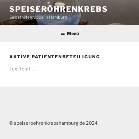
Zum
SPEISERÖHRENKREBS
Inhalt
Selbsthilfegruppe in Hamburg
springen
Menü
AKTIVE PATIENTENBETEILIGUNG
Text folgt….
© speiseroehrenkrebshamburg.de 2024